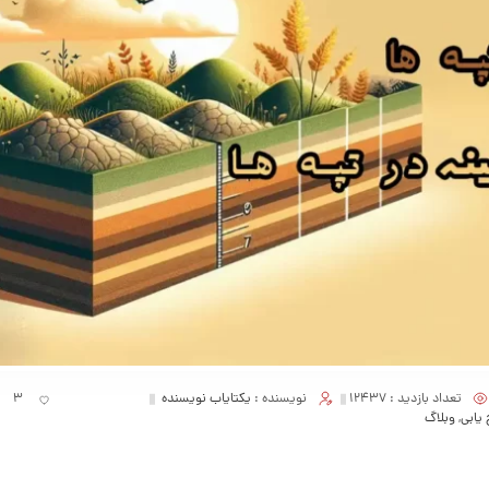
تعداد بازدید :
12437
نویسنده :
یکتایاب نویسنده
3
 یابی
,
وبلاگ