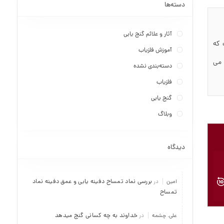
دسته‌ها
آثار و علائم گنج یابی
 که
آموزش فلزیاب
 می
دسته‌بندی نشده
فلزیاب
گنج یابی
وبلاگ
دیدگاه
بررسی نماد تمساح دفینه یابی و عمق دفینه نماد
امین
در
تمساح
خداوند به چه کسانی گنج میدهد
علی. چشمه
در