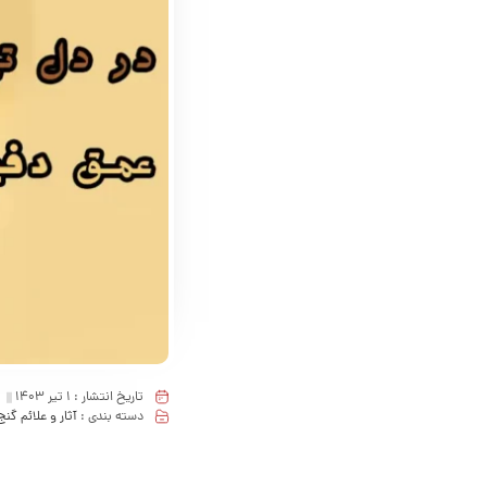
تاریخ انتشار :
1 تیر 1403
دسته بندی :
آثار و علائم گنج