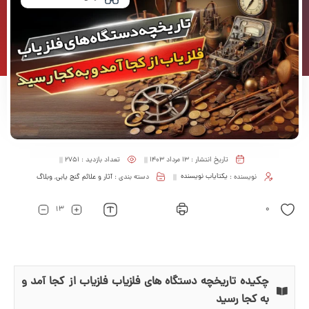
تاریخ انتشار :
13 مرداد 1403
تعداد بازدید :
2751
نویسنده :
یکتایاب نویسنده
دسته بندی :
آثار و علائم گنج یابی
,
وبلاگ
0
13
چکیده تاریخچه دستگاه های فلزیاب فلزیاب از کجا آمد و
به کجا رسید