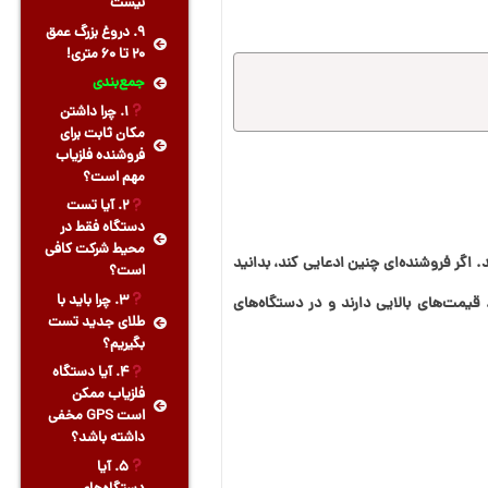
نیست
9. دروغ بزرگ عمق
۲۰ تا ۶۰ متری!
جمع‌بندی
1. چرا داشتن
مکان ثابت برای
فروشنده فلزیاب
مهم است؟
2. آیا تست
دستگاه فقط در
محیط شرکت کافی
فی یا جاسازی‌شده ندارند. اگر فروشنده‌ای چنین ادعایی کند، بدانید
است؟
3. چرا باید با
 قیمت‌های بالایی دارند و در دستگاه‌های
طلای جدید تست
بگیریم؟
4. آیا دستگاه
فلزیاب ممکن
است GPS مخفی
داشته باشد؟
5. آیا