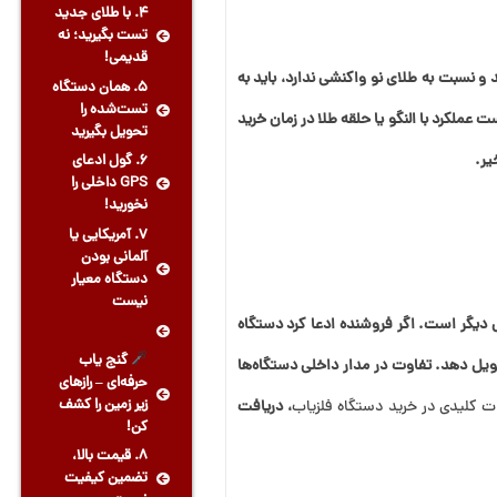
4. با طلای جدید
تست بگیرید؛ نه
قدیمی!
 نسبت به طلای نو واکنشی ندارد، باید به
5. همان دستگاه
تست‌شده را
ت عملکرد با النگو یا حلقه طلا در زمان خرید
تحویل بگیرید
یر.
6. گول ادعای
GPS داخلی را
نخورید!
7. آمریکایی یا
آلمانی بودن
دستگاه معیار
نیست
یگر است. اگر فروشنده ادعا کرد دستگاه
گنج یاب
یل دهد. تفاوت در مدار داخلی دستگاه‌ها
حرفه‌ای – رازهای
زیر زمین را کشف
ت کلیدی در خرید دستگاه فلزیاب
، دریافت
کن!
8. قیمت بالا،
تضمین کیفیت