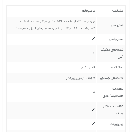
مشخصه
توضیحات
برترین دستگاه از خانواده ACE، دارای ویژگی جدید Iron Audio،
نمای کلی
کویل قدرتمند DD، فرکانس بالاتر و هدفون‌های کنترل حجم صدا.
صدای آهن
قطعه‌های تفکیک
4
آهن
تفکیک نت
قابل تنظیم
حالت‌های جستجو
5 (به علاوه پین‌پوینت)
تنظیمات
8
حساسیت/ عمق
شناسه دیجیتال
هدف
پین‌پوینت