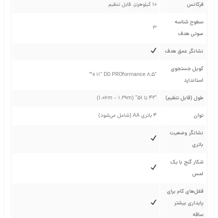
فرکانس
10 کیلوهرتز، قابل تنظیم
سطوح شناسه
3
صوتی هدف
نشانگر عمق هدف
کویل جستجوی
8.5″ x 11″ DD PROformance™
استاندارد
طول (قابل تنظیم)
42″ تا 51″ (1.06m – 1.29m)
توان
4 باتری AA (شامل می‌شود)
نشانگر وضعیت
باتری
شکار گنج با یک
لمس
قفل‌های کام برای
پایداری بیشتر
ساقه